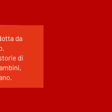
dotta da
o.
torie di
bambini,
tano.