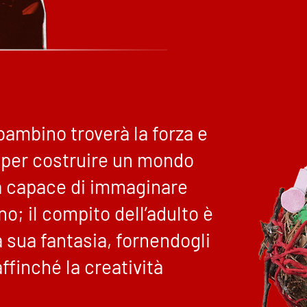
ambino troverà la forza e
re per costruire un mondo
rà capace di immaginare
o; il compito dell’adulto è
a sua fantasia, fornendogli
affinché la creatività