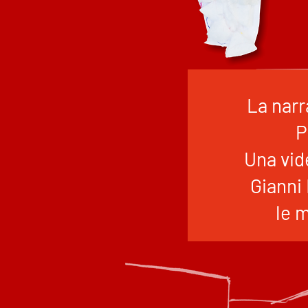
La narr
P
Una vid
Gianni 
le m